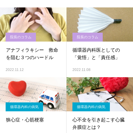
院長のコラム
院長のコラム
アナフィラキシー 救命
循環器内科医としての
を阻む３つのハードル
「覚悟」と「責任感」
2022.11.12
2022.11.08
循環器内科の病気
循環器内科の病気
狭心症・心筋梗塞
心不全を引き起こす心臓
弁膜症とは？