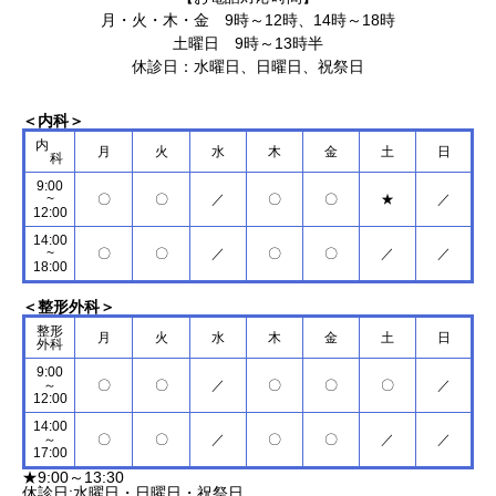
月・火・木・金 9時～12時、14時～18時
土曜日 9時～13時半
休診日：水曜日、日曜日、祝祭日
＜内科＞
内
月
火
水
木
金
土
日
科
9:00
~
〇
〇
／
〇
〇
★
／
12:00
14:00
~
〇
〇
／
〇
〇
／
／
18:00
＜整形外科＞
整形
月
火
水
木
金
土
日
外科
9:00
～
〇
〇
／
〇
〇
〇
／
12:00
14:00
～
〇
〇
／
〇
〇
／
／
17:00
★9:00～13:30
休診日:水曜日・日曜日・祝祭日