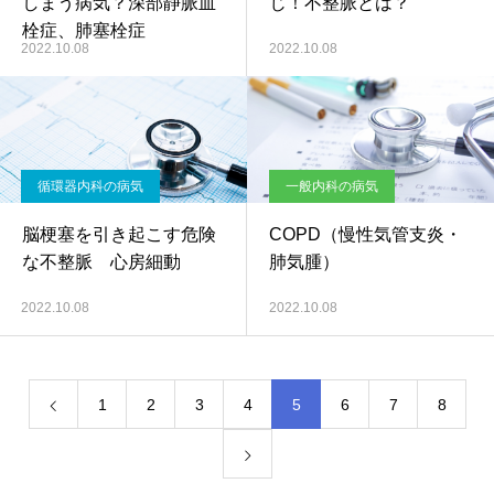
しまう病気？深部静脈血
じ！不整脈とは？
栓症、肺塞栓症
2022.10.08
2022.10.08
循環器内科の病気
一般内科の病気
脳梗塞を引き起こす危険
COPD（慢性気管支炎・
な不整脈 心房細動
肺気腫）
2022.10.08
2022.10.08
1
2
3
4
5
6
7
8