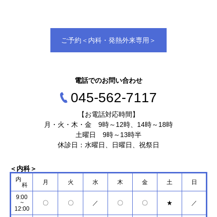
ご予約＜内科・発熱外来専用＞
電話でのお問い合わせ
045‐562‐7117
【お電話対応時間】
月・火・木・金 9時～12時、14時～18時
土曜日 9時～13時半
休診日：水曜日、日曜日、祝祭日
＜内科＞
内
月
火
水
木
金
土
日
科
9:00
~
〇
〇
／
〇
〇
★
／
12:00