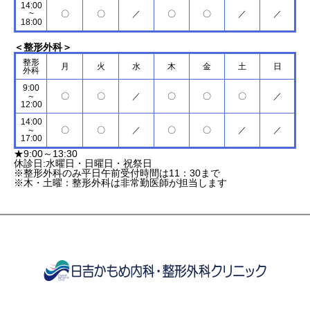
14:00
~
〇
〇
／
〇
〇
／
／
18:00
＜整形外科＞
整形
月
火
水
木
金
土
日
外科
9:00
～
〇
〇
／
〇
〇
〇
／
12:00
14:00
～
〇
〇
／
〇
〇
／
／
17:00
★9:00～13:30
休診日:水曜日・日曜日・祝祭日
※整形外科のみ平日午前受付時間は11：30まで
※木・土曜：整形外科は非常勤医師が担当します