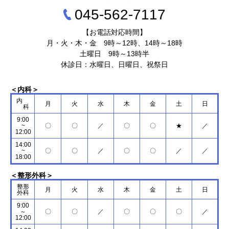
045‐562‐7117
【お電話対応時間】
月・火・木・金 9時～12時、14時～18時
土曜日 9時～13時半
休診日：水曜日、日曜日、祝祭日
＜内科＞
内
月
火
水
木
金
土
日
科
9:00
~
〇
〇
／
〇
〇
★
／
12:00
14:00
~
〇
〇
／
〇
〇
／
／
18:00
＜整形外科＞
整形
月
火
水
木
金
土
日
外科
9:00
～
〇
〇
／
〇
〇
〇
／
12:00