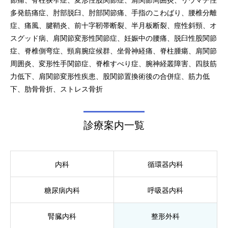
節痛、脊柱狭窄症、変形性股関節症、肩関節周囲炎、リウマチ性
多発筋痛症、肘部脱臼、肘部関節痛、手指のこわばり、腰椎分離
症、痛風、腱鞘炎、前十字靭帯断裂、半月板断裂、痙性斜頸、オ
スグッド病、肩関節変形性関節症、妊娠中の腰痛、脱臼性股関節
症、脊椎側弯症、頸肩腕症候群、坐骨神経痛、脊柱腫瘍、肩関節
周囲炎、変形性手関節症、脊椎すべり症、腕神経叢障害、四肢筋
力低下、肩関節変形性疾患、股関節置換術後の合併症、筋力低
下、肋骨骨折、ストレス骨折
診療案内一覧
内科
循環器内科
糖尿病内科
呼吸器内科
腎臓内科
整形外科