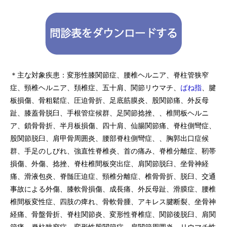
＊主な対象疾患：変形性膝関節症、腰椎ヘルニア、脊柱管狭窄
症、頸椎ヘルニア、頚椎症、五十肩、関節リウマチ、
ばね指
、腱
板損傷、骨粗鬆症、圧迫骨折、足底筋膜炎、股関節痛、外反母
趾、膝蓋骨脱臼、手根管症候群、足関節捻挫、、椎間板ヘルニ
ア、鎖骨骨折、半月板損傷、四十肩、仙腸関節痛、脊柱側彎症、
股関節脱臼、肩甲骨周囲炎、腰部脊柱側彎症、、胸郭出口症候
群、手足のしびれ、強直性脊椎炎、首の痛み、脊椎分離症、靭帯
損傷、外傷、捻挫、脊柱椎間板突出症、肩関節脱臼、坐骨神経
痛、滑液包炎、脊髄圧迫症、頸椎分離症、椎骨骨折、脱臼、交通
事故による外傷、膝軟骨損傷、成長痛、外反母趾、滑膜症、腰椎
椎間板変性症、四肢の痺れ、骨軟骨腫、アキレス腱断裂、坐骨神
経痛、骨盤骨折、脊柱関節炎、変形性脊椎症、関節後脱臼、肩関