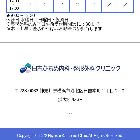
14:00
～
〇
〇
／
〇
〇
／
／
17:00
★9:00～13:30
休診日:水曜日・日曜日・祝祭日
※整形外科のみ平日午前受付時間は11：30まで
※木・土曜：整形外科は非常勤医師が担当します
〒223-0062 神奈川県横浜市港北区日吉本町１丁目２−９
浜大ビル 3F
Copyright © 2022 Hiyoshi Kamome Clinic All Rights Reserved.