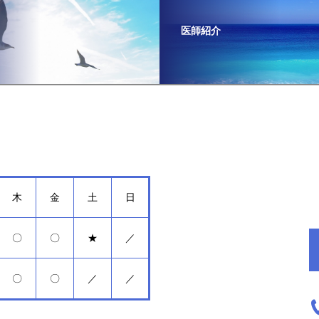
医師紹介
木
金
土
日
〇
〇
★
／
〇
〇
／
／