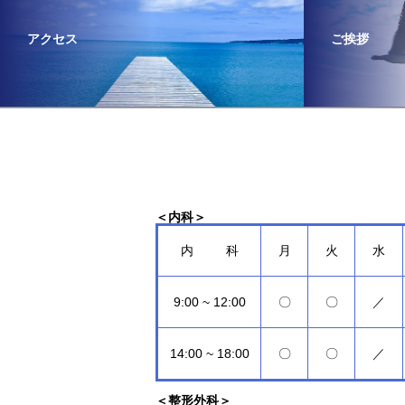
アクセス
ご挨拶
＜内科＞
内 科
月
火
水
9:00 ~ 12:00
〇
〇
／
14:00 ~ 18:00
〇
〇
／
＜整形外科＞