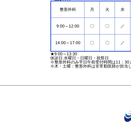
整形外科
月
火
水
9:00～12:00
〇
〇
／
14:00～17:00
〇
〇
／
★9:00～13:30
休診日:水曜日・日曜日・祝祭日
※整形外科のみ平日午前受付時間は11：30
※木・土曜：整形外科は非常勤医師が担当