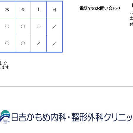
電話でのお問い合わせ
木
金
土
日
〇
〇
〇
／
〇
〇
／
／
まで
します