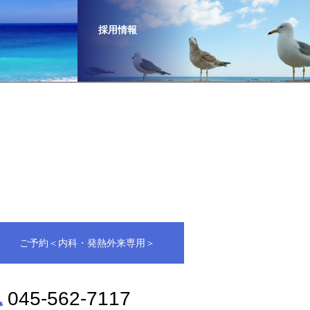
採用情報
ご予約＜内科・発熱外来専用＞
045‐562‐7117