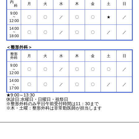
内
月
火
水
木
金
土
日
科
9:00
~
〇
〇
／
〇
〇
★
／
12:00
14:00
~
〇
〇
／
〇
〇
／
／
18:00
＜整形外科＞
整形
月
火
水
木
金
土
日
外科
9:00
～
〇
〇
／
〇
〇
〇
／
12:00
14:00
～
〇
〇
／
〇
〇
／
／
17:00
★9:00～13:30
休診日:水曜日・日曜日・祝祭日
※整形外科のみ平日午前受付時間は11：30まで
※木・土曜：整形外科は非常勤医師が担当します