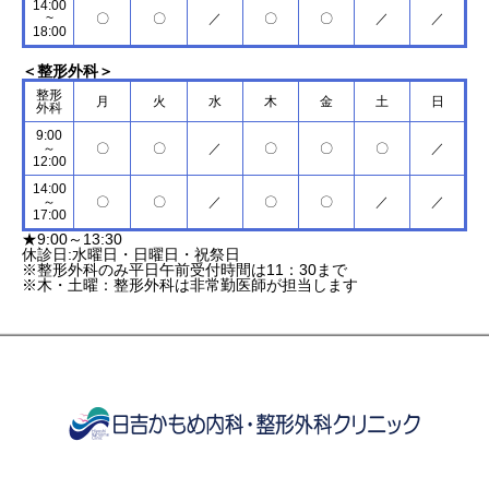
14:00
~
〇
〇
／
〇
〇
／
／
18:00
＜整形外科＞
整形
月
火
水
木
金
土
日
外科
9:00
～
〇
〇
／
〇
〇
〇
／
12:00
14:00
～
〇
〇
／
〇
〇
／
／
17:00
★9:00～13:30
休診日:水曜日・日曜日・祝祭日
※整形外科のみ平日午前受付時間は11：30まで
※木・土曜：整形外科は非常勤医師が担当します