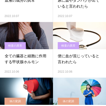
血液の成分の異常
尿に血やタンパクが出て
いると言われたら
2022.10.07
2022.10.07
検査の異常
検査の異常
全ての臓器と細胞に作用
便に血が混じっていると
する甲状腺ホルモン
言われたら
2022.10.06
2022.10.06
体の変調
体の変調