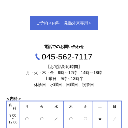
ご予約＜内科・発熱外来専用＞
電話でのお問い合わせ
045‐562‐7117
【お電話対応時間】
月・火・木・金 9時～12時、14時～18時
土曜日 9時～13時半
休診日：水曜日、日曜日、祝祭日
＜内科＞
内
月
火
水
木
金
土
日
科
9:00
~
〇
〇
／
〇
〇
★
／
12:00