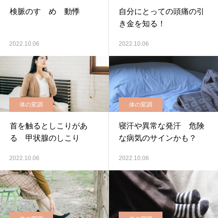
検脈のすゝめ 動悸
自分にとっての頭痛の引
き金を知る！
2022.10.06
2022.10.06
体の変調
体の変調
首を触るとしこりがあ
寝汗や異常な発汗 危険
る 甲状腺のしこり
な病気のサインかも？
2022.10.06
2022.10.06