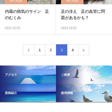
体の変調
体の変調
内蔵の病気のサイン 足
足の冷え 足の血管に問
のむくみ
題があるかも？
2022.10.05
2022.10.05
1
2
3
4
アクセス
ご挨拶
医師紹介
採用情報